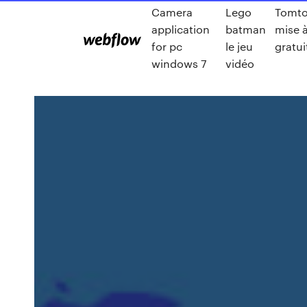
Camera
Lego
Tomto
application
batman
mise à
for pc
le jeu
gratu
windows 7
vidéo