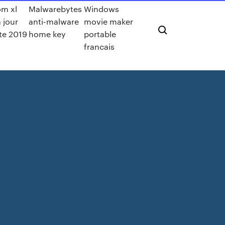
m xl
Malwarebytes
Windows
 jour
anti-malware
movie maker
ite 2019
home key
portable
francais