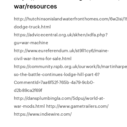
war/resources
http://hutchinsonislandwaterfronthomes.com/6w2isi/1
dodge-truck.html
https://advicecentral.org.uk/skhen/xdfa.php?
gu=war-machine
http://www.eureferendum.uk/st9ll1cy6/maine-
civil-war-items-for-sale.html
https://community.rspb.org.uk/ourwork/b/martinharpe
so-the-battle-continues-lodge-hill-part-6?
CommentId=7aa6f52f-765b-4a79-9cb0-
d2b89ca2f69f
http://dansplumbingla.com/5dpuj/world-at-
war-mods.html http://www.gametrailers.com/
https://www.indiewire.com/