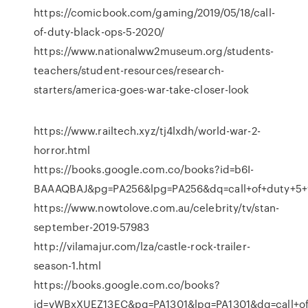
https://comicbook.com/gaming/2019/05/18/call-
of-duty-black-ops-5-2020/
https://www.nationalww2museum.org/students-
teachers/student-resources/research-
starters/america-goes-war-take-closer-look
https://www.railtech.xyz/tj4lxdh/world-war-2-
horror.html
https://books.google.com.co/books?id=b6I-
BAAAQBAJ&pg=PA256&lpg=PA256&dq=call+of+duty+5
https://www.nowtolove.com.au/celebrity/tv/stan-
september-2019-57983
http://vilamajur.com/lza/castle-rock-trailer-
season-1.html
https://books.google.com.co/books?
id=vWBxXUEZ13EC&pg=PA1301&lpg=PA1301&dq=call+