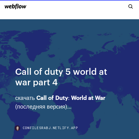
Call of duty 5 world at
war part 4
скачать
Call
of
Duty
:
World
at
War
(последняя версия)…
CDNFILESRABJ.NETLIFY.APP