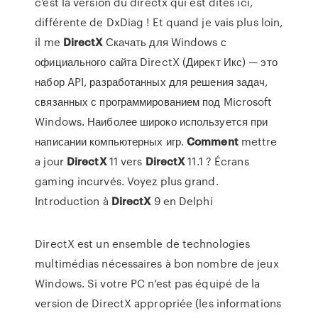
c'est la version du directx qui est dîtes ici,
différente de DxDiag ! Et quand je vais plus loin,
il me
DirectX
Скачать для Windows с
официального сайта DirectX (Директ Икс) — это
набор API, разработанных для решения задач,
связанных с программированием под Microsoft
Windows. Наиболее широко используется при
написании компьютерных игр.
Comment
mettre
a jour
DirectX
11 vers
DirectX
11.1 ? Écrans
gaming incurvés. Voyez plus grand.
Introduction à
DirectX
9 en Delphi
DirectX est un ensemble de technologies
multimédias nécessaires à bon nombre de jeux
Windows. Si votre PC n’est pas équipé de la
version de DirectX appropriée (les informations