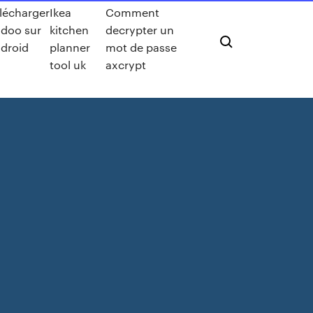
lécharger
Ikea
Comment
doo sur
kitchen
decrypter un
droid
planner
mot de passe
tool uk
axcrypt