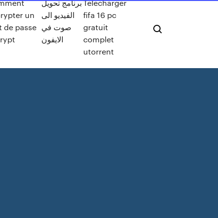
mment
برنامج تحويل
Telecharger
rypter un
الفيديو الى
fifa 16 pc
 de passe
صوت في
gratuit
rypt
الايفون
complet
utorrent