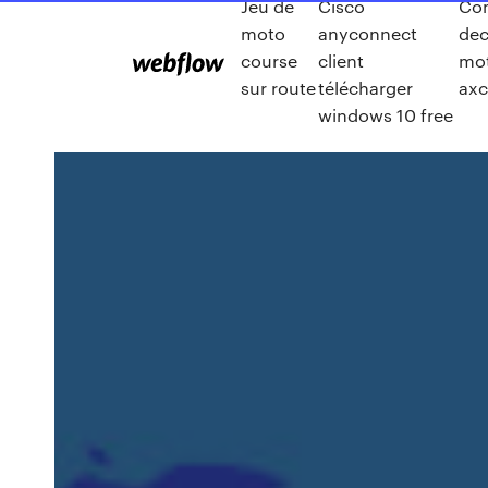
Jeu de
Cisco
Co
moto
anyconnect
dec
course
client
mot
sur route
télécharger
axc
windows 10 free