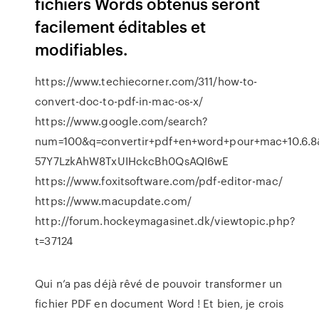
fichiers Words obtenus seront
facilement éditables et
modifiables.
https://www.techiecorner.com/311/how-to-
convert-doc-to-pdf-in-mac-os-x/
https://www.google.com/search?
num=100&q=convertir+pdf+en+word+pour+mac+10.6.8
57Y7LzkAhW8TxUIHckcBh0QsAQI6wE
https://www.foxitsoftware.com/pdf-editor-mac/
https://www.macupdate.com/
http://forum.hockeymagasinet.dk/viewtopic.php?
t=37124
Qui n’a pas déjà rêvé de pouvoir transformer un
fichier PDF en document Word ! Et bien, je crois