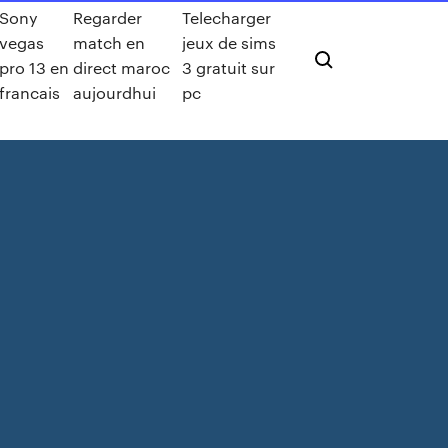
Sony
Regarder
Telecharger
vegas
match en
jeux de sims
pro 13 en
direct maroc
3 gratuit sur
francais
aujourdhui
pc