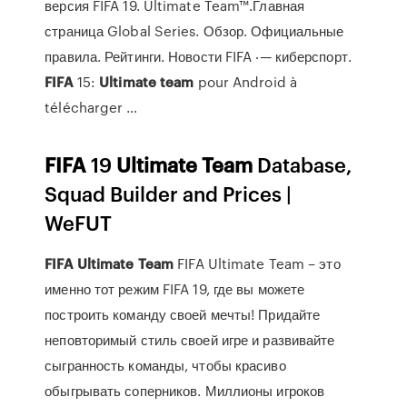
версия FIFA 19. Ultimate Team™.Главная
страница Global Series. Обзор. Официальные
правила. Рейтинги. Новости FIFA ‧— киберспорт.
FIFA
15:
Ultimate
team
pour Android à
télécharger …
FIFA
19
Ultimate
Team
Database,
Squad Builder and Prices |
WeFUT
FIFA
Ultimate
Team
FIFA Ultimate Team – это
именно тот режим FIFA 19, где вы можете
построить команду своей мечты! Придайте
неповторимый стиль своей игре и развивайте
сыгранность команды, чтобы красиво
обыгрывать соперников. Миллионы игроков