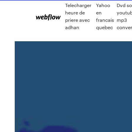
Telecharger
Yahoo
Dvd so
heure de
en
youtub
priere avec
francais
mp3
adhan
quebec
conver