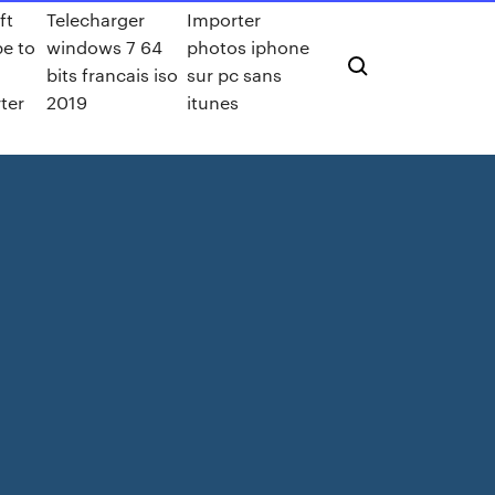
ft
Telecharger
Importer
e to
windows 7 64
photos iphone
bits francais iso
sur pc sans
ter
2019
itunes