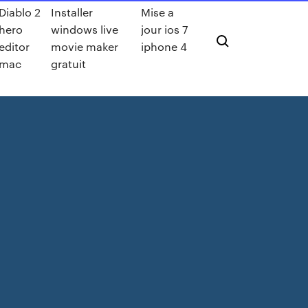
Diablo 2
Installer
Mise a
hero
windows live
jour ios 7
editor
movie maker
iphone 4
mac
gratuit