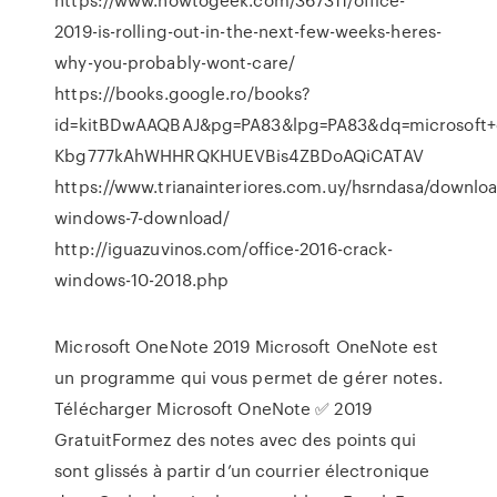
2019-is-rolling-out-in-the-next-few-weeks-heres-
why-you-probably-wont-care/
https://books.google.ro/books?
id=kitBDwAAQBAJ&pg=PA83&lpg=PA83&dq=microsoft
Kbg777kAhWHHRQKHUEVBis4ZBDoAQiCATAV
https://www.trianainteriores.com.uy/hsrndasa/downlo
windows-7-download/
http://iguazuvinos.com/office-2016-crack-
windows-10-2018.php
Microsoft OneNote 2019 Microsoft OneNote est
un programme qui vous permet de gérer notes.
Télécharger Microsoft OneNote ✅ 2019
GratuitFormez des notes avec des points qui
sont glissés à partir d’un courrier électronique