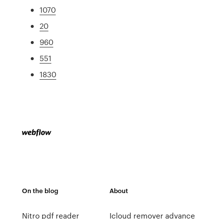
1070
20
960
551
1830
On the blog
About
Nitro pdf reader
Icloud remover advance