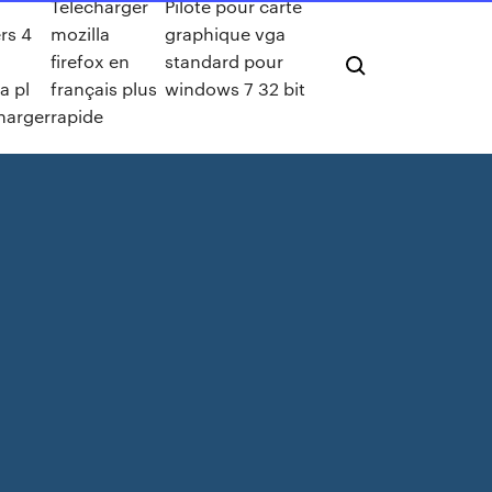
Telecharger
Pilote pour carte
ers 4
mozilla
graphique vga
firefox en
standard pour
a pl
français plus
windows 7 32 bit
harger
rapide