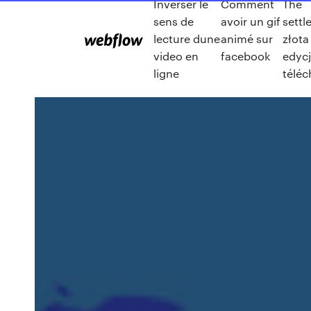
Inverser le
Comment
The
sens de
avoir un gif
settl
lecture dune
animé sur
złota
video en
facebook
edycj
ligne
téléc