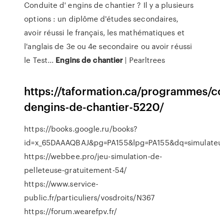
Conduite d' engins de chantier ? Il y a plusieurs
options : un diplôme d'études secondaires,
avoir réussi le français, les mathématiques et
l'anglais de 3e ou 4e secondaire ou avoir réussi
le Test...
Engins
de
chantier
| Pearltrees
https://taformation.ca/programmes/c
dengins-de-chantier-5220/
https://books.google.ru/books?
id=x_65DAAAQBAJ&pg=PA155&lpg=PA155&dq=simulate
https://webbee.pro/jeu-simulation-de-
pelleteuse-gratuitement-54/
https://www.service-
public.fr/particuliers/vosdroits/N367
https://forum.wearefpv.fr/