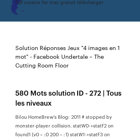
Pdf creator for mac gratuit télécharger
Solution Réponses Jeux "4 images en 1
mot" - Facebook
Undertale – The
Cutting Room Floor
580 Mots solution ID - 272 | Tous
les niveaux
Bilou HomeBrew's Blog: 2011
# stopped by
monster-player collision. statW0->statF2 on
found1 (v0 ~ :0 200 ~ :1) statW1->statF3 on