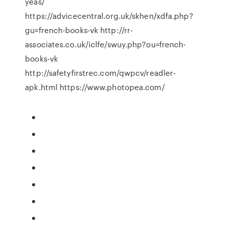
yeas/
https://advicecentral.org.uk/skhen/xdfa.php?
gu=french-books-vk http://rr-
associates.co.uk/iclfe/swuy.php?ou=french-
books-vk
http://safetyfirstrec.com/qwpcv/readler-
apk.html https://www.photopea.com/