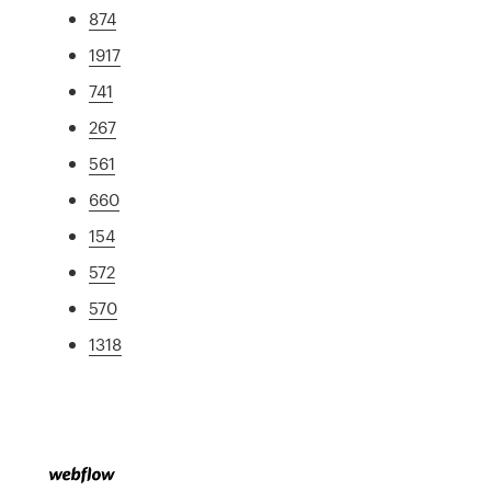
874
1917
741
267
561
660
154
572
570
1318