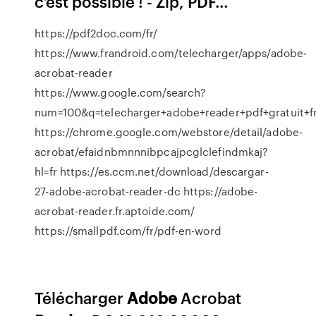
c’est possible ! - Zip, PDF…
https://pdf2doc.com/fr/
https://www.frandroid.com/telecharger/apps/adobe-
acrobat-reader
https://www.google.com/search?
num=100&q=telecharger+adobe+reader+pdf+gratuit
https://chrome.google.com/webstore/detail/adobe-
acrobat/efaidnbmnnnibpcajpcglclefindmkaj?
hl=fr https://es.ccm.net/download/descargar-
27-adobe-acrobat-reader-dc https://adobe-
acrobat-reader.fr.aptoide.com/
https://smallpdf.com/fr/pdf-en-word
Télécharger
Adobe
Acrobat