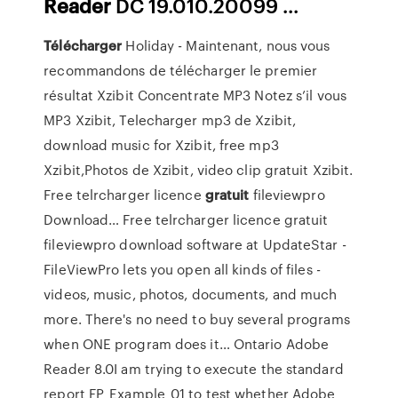
Reader
DC 19.010.20099 ...
Télécharger
Holiday -
Maintenant, nous vous
recommandons de télécharger le premier
résultat Xzibit Concentrate MP3 Notez s’il vous
MP3 Xzibit, Telecharger mp3 de Xzibit,
download music for Xzibit, free mp3
Xzibit,Photos de Xzibit, video clip gratuit Xzibit.
Free telrcharger licence
gratuit
fileviewpro
Download…
Free telrcharger licence gratuit
fileviewpro download software at UpdateStar -
FileViewPro lets you open all kinds of files -
videos, music, photos, documents, and much
more. There's no need to buy several programs
when ONE program does it…
Ontario
Adobe
Reader 8.0I am trying to execute the standard
report FP_Example_01 to test whether Adobe