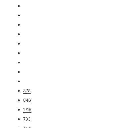
378
846
1715
733