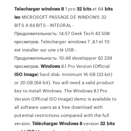
Telecharger
windows
8
1 pro
32
bits
et 64
bits
iso
MICROSOFT PASSAGE DE WINDOWS 32
BITS A 64 BITS - INTEGRAL -
Продолжительность: 14:57 Geek Tech 43 508
просмотров. Telecharger windows 7 ,8.1 et 10
est installer sur une clé USB -
Продолжительность: 10:46 developper 62 339
просмотров.
Windows
8.1 Pro Version (Official
ISO
Image
) hard disk: minimum 16 GB (32-bit)
or 20 GB (64-bit). You will need a valid product
key to install Windows. The Windows 8.1 Pro
Version (Official ISO Image) demo is available to
all software users as a free download with
potential restrictions compared with the full
version.
Télécharger
Windows
8
version
32
bits