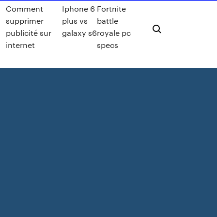
Comment
Iphone 6
Fortnite
supprimer
plus vs
battle
publicité sur
galaxy s6
royale pc
internet
specs