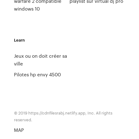
warfare 2 compatible
playlist sur virtual dj pro
windows 10
Learn
Jeux ou on doit créer sa
ville
Pilotes hp envy 4500
© 2019 https://cdnfilesrabj.netlify.app, Inc. All rights
reserved.
MAP