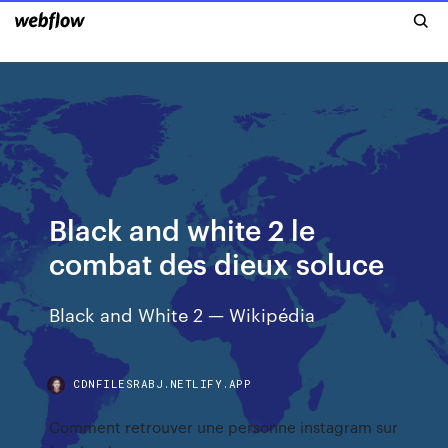
Black and white 2 le
combat des dieux soluce
Black and White 2 — Wikipédia
CDNFILESRABJ.NETLIFY.APP
Comment retrouver une personne instagram sur