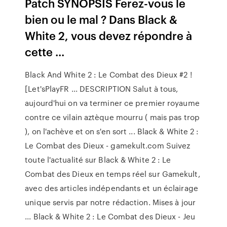
Patch SYNOPSIS Ferez-vous le
bien ou le mal ? Dans Black &
White 2, vous devez répondre à
cette ...
Black And White 2 : Le Combat des Dieux #2 !
[Let'sPlayFR ... DESCRIPTION Salut à tous,
aujourd'hui on va terminer ce premier royaume
contre ce vilain aztèque mourru ( mais pas trop
), on l'achève et on s'en sort ... Black & White 2 :
Le Combat des Dieux - gamekult.com Suivez
toute l'actualité sur Black & White 2 : Le
Combat des Dieux en temps réel sur Gamekult,
avec des articles indépendants et un éclairage
unique servis par notre rédaction. Mises à jour
... Black & White 2 : Le Combat des Dieux - Jeu