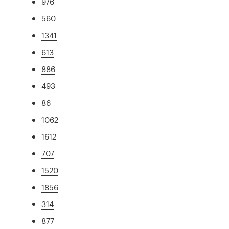
976
560
1341
613
886
493
86
1062
1612
707
1520
1856
314
877