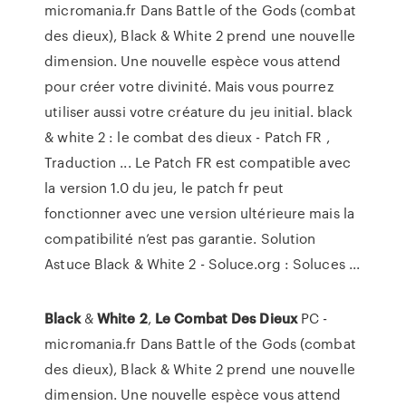
micromania.fr Dans Battle of the Gods (combat
des dieux), Black & White 2 prend une nouvelle
dimension. Une nouvelle espèce vous attend
pour créer votre divinité. Mais vous pourrez
utiliser aussi votre créature du jeu initial. black
& white 2 : le combat des dieux - Patch FR ,
Traduction ... Le Patch FR est compatible avec
la version 1.0 du jeu, le patch fr peut
fonctionner avec une version ultérieure mais la
compatibilité n’est pas garantie. Solution
Astuce Black & White 2 - Soluce.org : Soluces ...
Black
&
White
2
,
Le
Combat
Des
Dieux
PC -
micromania.fr Dans Battle of the Gods (combat
des dieux), Black & White 2 prend une nouvelle
dimension. Une nouvelle espèce vous attend