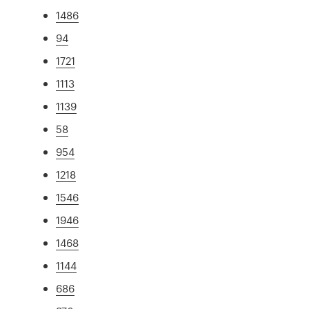
1486
94
1721
1113
1139
58
954
1218
1546
1946
1468
1144
686