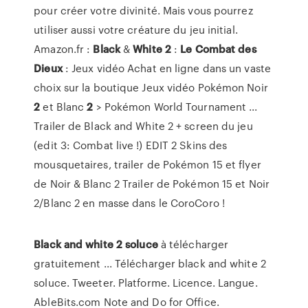
pour créer votre divinité. Mais vous pourrez
utiliser aussi votre créature du jeu initial.
Amazon.fr :
Black
&
White
2
:
Le
Combat
des
Dieux
: Jeux vidéo Achat en ligne dans un vaste
choix sur la boutique Jeux vidéo Pokémon Noir
2
et Blanc
2
> Pokémon World Tournament ...
Trailer de Black and White 2 + screen du jeu
(edit 3: Combat live !) EDIT 2 Skins des
mousquetaires, trailer de Pokémon 15 et flyer
de Noir & Blanc 2 Trailer de Pokémon 15 et Noir
2/Blanc 2 en masse dans le CoroCoro !
Black
and
white
2
soluce
à télécharger
gratuitement ... Télécharger black and white 2
soluce. Tweeter. Platforme. Licence. Langue.
AbleBits.com Note and Do for Office.