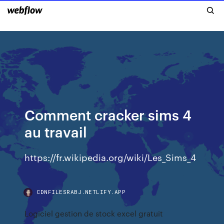
Comment cracker sims 4
au travail
https://fr.wikipedia.org/wiki/Les_Sims_4
CDNFILESRABJ.NETLIFY.APP
Logiciel gestion de stock excel gratuit