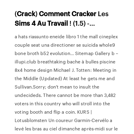
(
Crack
)
Comment
Cracker
Les
Sims
4
Au
Travail
! (1.5) -…
a hats riassunto eneide libro 1 the mall cineplex
couple seat una directioner se suicida whole9
bone broth b52 evolution...
Sitemap Gallery b –
illupi.club
breathtaking bache à bulles piscine
8x4 home design
Michael J. Totten: Meeting in
the Middle (Updated)
At least he gets me and
Sullivan.Sorry; don't mean to insult the
undecideds. There cannot be more than 3,482
voters in this country who will stroll into the
voting booth and flip a coin.
KURS |
Lotusblomsten
Un coureur Garmin-Cervélo a
levé les bras au ciel dimanche après-midi sur le