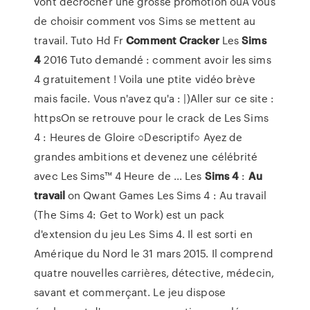
vont décrocher une grosse promotion ouÀ vous
de choisir comment vos Sims se mettent au
travail. Tuto Hd Fr
Comment
Cracker
Les
Sims
4
2016 Tuto demandé : comment avoir les sims
4 gratuitement ! Voila une ptite vidéo brève
mais facile. Vous n'avez qu'a : |)Aller sur ce site :
httpsOn se retrouve pour le crack de Les Sims
4 : Heures de Gloire ○Descriptif○ Ayez de
grandes ambitions et devenez une célébrité
avec Les Sims™ 4 Heure de ... Les
Sims
4
:
Au
travail
on Qwant Games Les Sims 4 : Au travail
(The Sims 4: Get to Work) est un pack
d'extension du jeu Les Sims 4. Il est sorti en
Amérique du Nord le 31 mars 2015. Il comprend
quatre nouvelles carrières, détective, médecin,
savant et commerçant. Le jeu dispose