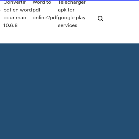
Convertir
Word to
Télécharger
4
pdf en word
pdf
apk for
pour mac
online2pdf
google play
10.6.8
services