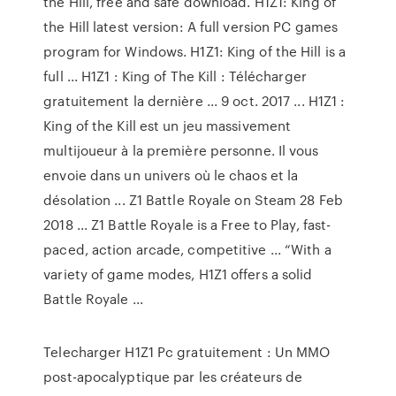
the Hill, free and safe download. H1Z1: King of
the Hill latest version: A full version PC games
program for Windows. H1Z1: King of the Hill is a
full ... H1Z1 : King of The Kill : Télécharger
gratuitement la dernière ... 9 oct. 2017 ... H1Z1 :
King of the Kill est un jeu massivement
multijoueur à la première personne. Il vous
envoie dans un univers où le chaos et la
désolation ... Z1 Battle Royale on Steam 28 Feb
2018 ... Z1 Battle Royale is a Free to Play, fast-
paced, action arcade, competitive ... “With a
variety of game modes, H1Z1 offers a solid
Battle Royale ...
Telecharger H1Z1 Pc gratuitement : Un MMO
post-apocalyptique par les créateurs de