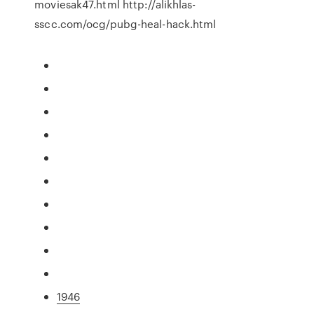
moviesak47.html http://alikhlas-
sscc.com/ocg/pubg-heal-hack.html
1946