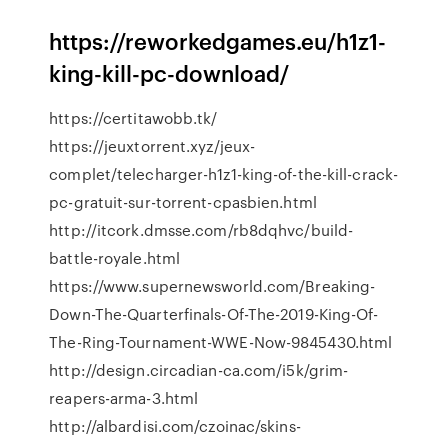
https://reworkedgames.eu/h1z1-
king-kill-pc-download/
https://certitawobb.tk/
https://jeuxtorrent.xyz/jeux-
complet/telecharger-h1z1-king-of-the-kill-crack-
pc-gratuit-sur-torrent-cpasbien.html
http://itcork.dmsse.com/rb8dqhvc/build-
battle-royale.html
https://www.supernewsworld.com/Breaking-
Down-The-Quarterfinals-Of-The-2019-King-Of-
The-Ring-Tournament-WWE-Now-9845430.html
http://design.circadian-ca.com/i5k/grim-
reapers-arma-3.html
http://albardisi.com/czoinac/skins-