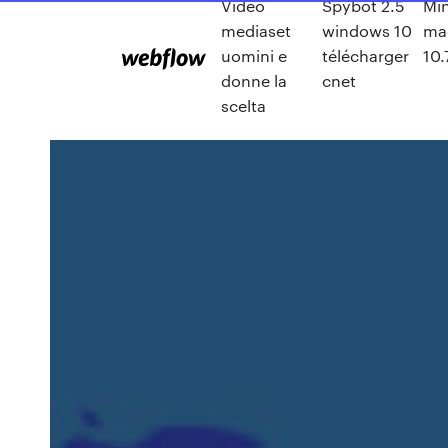
Video
Spybot 2.5
Min
mediaset
windows 10
ma
uomini e
télécharger
10.
donne la
cnet
scelta