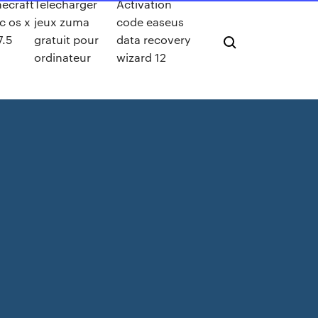
ecraft
Telecharger
Activation
c os x
jeux zuma
code easeus
7.5
gratuit pour
data recovery
ordinateur
wizard 12