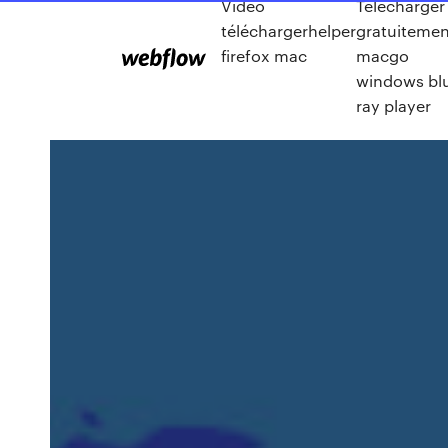
Video
Telecharger
téléchargerhelper
gratuitemen
firefox mac
macgo
windows bl
ray player