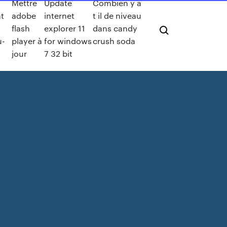
Mettre
Update
Combien y a
t
adobe
internet
t il de niveau
flash
explorer 11
dans candy
u-
player à
for windows
crush soda
jour
7 32 bit