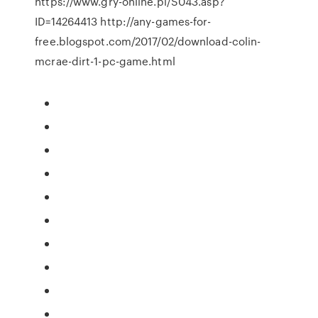
https://www.gry-online.pl/S043.asp?
ID=14264413 http://any-games-for-
free.blogspot.com/2017/02/download-colin-
mcrae-dirt-1-pc-game.html