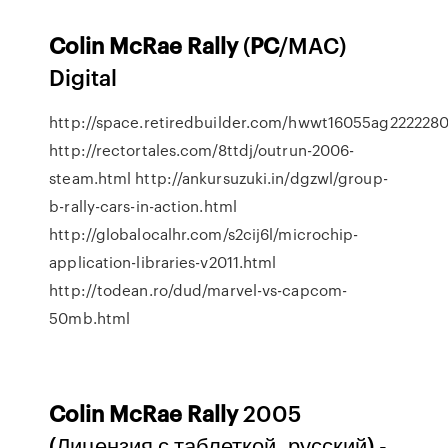
Colin
McRae
Rally
(
PC
/MAC)
Digital
http://space.retiredbuilder.com/hwwt16055ag222228
http://rectortales.com/8ttdj/outrun-2006-
steam.html http://ankursuzuki.in/dgzwl/group-
b-rally-cars-in-action.html
http://globalocalhr.com/s2cij6l/microchip-
application-libraries-v2011.html
http://todean.ro/dud/marvel-vs-capcom-
50mb.html
Colin
McRae
Rally
2005
(Лицензия с таблеткой, русский) -