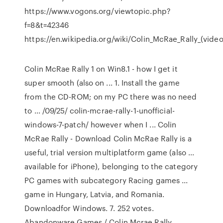
https://www.vogons.org/viewtopic.php?
f=8&t=42346
https://en.wikipedia.org/wiki/Colin_McRae_Rally_(vid
Colin McRae Rally 1 on Win8.1 - how I get it
super smooth (also on ... 1. Install the game
from the CD-ROM; on my PC there was no need
to ... /09/25/ colin-mcrae-rally-1-unofficial-
windows-7-patch/ however when I ... Colin
McRae Rally - Download Colin McRae Rally is a
useful, trial version multiplatform game (also ...
available for iPhone), belonging to the category
PC games with subcategory Racing games ...
game in Hungary, Latvia, and Romania.
Downloadfor Windows. 7. 252 votes.
Abandonware Games / Colin Mcrae Rally