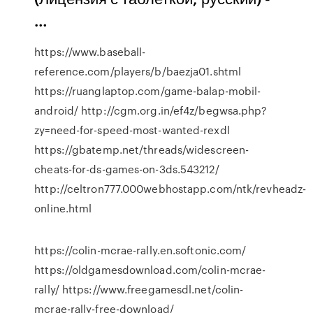
…
https://www.baseball-
reference.com/players/b/baezja01.shtml
https://ruanglaptop.com/game-balap-mobil-
android/ http://cgm.org.in/ef4z/begwsa.php?
zy=need-for-speed-most-wanted-rexdl
https://gbatemp.net/threads/widescreen-
cheats-for-ds-games-on-3ds.543212/
http://celtron777.000webhostapp.com/ntk/revheadz-
online.html
https://colin-mcrae-rally.en.softonic.com/
https://oldgamesdownload.com/colin-mcrae-
rally/ https://www.freegamesdl.net/colin-
mcrae-rally-free-download/